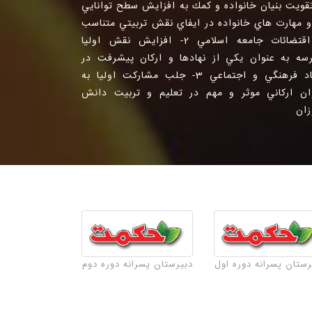
 تقويت بنيان خانواده و كمك به افزايش سطح توانايي
و مهارت هاي خانواده در ايفاي نقش تربيتي متناسب
با اقتضائات جامعه اسلامي 2- افزايش نقش اوليا
سه به عنوان يكي از نهادها و اركان پيشرفت در
ابعاد فرهنگي و اجتماعي 3- جلب مشاركت اوليا به
ان اركاني موثر و مهم در تعليم و تربيت دانش
زان
رستان پسرانه دوره اول
دبیرستان پسرانه دوره دوم