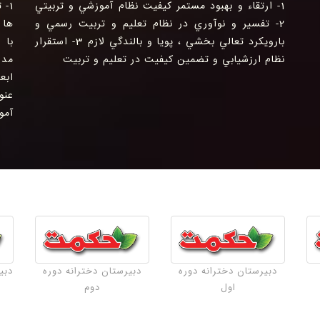
1- ارتقاء و بهبود مستمر كيفيت نظام آموزشي و تربيتي
1-
2- تفسير و نوآوري در نظام تعليم و تربيت رسمي و
ها 
بارويكرد تعالي بخشي ، پويا و بالندگي لازم 3- استقرار
نظام ارزشيابي و تضمين كيفيت در تعليم و تربيت
مدر
عنو
آمو
دبیرستان دخترانه دوره
دبیرستان دخترانه دوره
دبی
اول
دوم