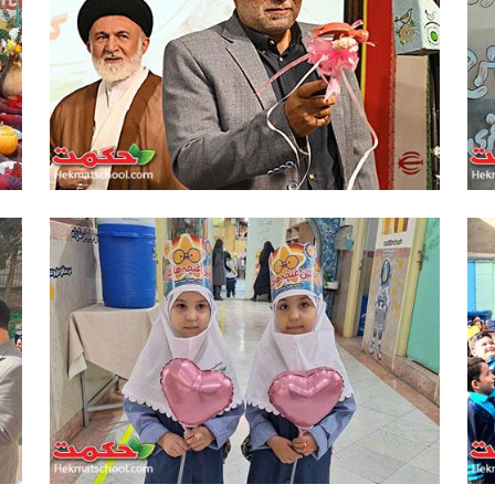
نواختن زنگ آغاز سال تحصیلی توسط
ب
حجت‌الاسلام قاضی‌عسکر و پدر شهید
شهریاری
آغاز سال تحصیلی 404-405