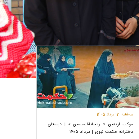
ﺳﻪشنبه, 13 مرداد 1405
موکب اربعین « ریحانة‌الحسین » | دبستان
دخترانه حکمت نبوی | مرداد ۱۴۰۵