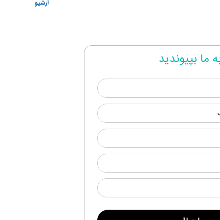
آرشیو
ه ما بپیوندید