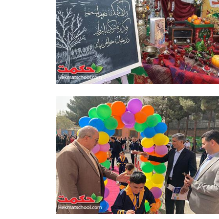
رگزاری جشن یلدا در مدارس حکمت
نبوی
همزمان با فرارسیدن شب یلدا، جشن شب چله با
حضور دانش‌آموزان در مدارس پسرانه و دخترانه
حکمت نبوی برگزار شد.