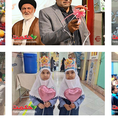
نواختن زنگ آغاز سال تحصیلی توسط
ب
حجت‌الاسلام قاضی‌عسکر و پدر شهید
شهریاری
آغاز سال تحصیلی 404-405