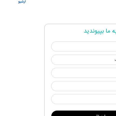
آرشیو
ه ما بپیوندید