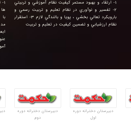
1- ارتقاء و بهبود مستمر كيفيت نظام آموزشي و تربيتي
1-
2- تفسير و نوآوري در نظام تعليم و تربيت رسمي و
ها 
بارويكرد تعالي بخشي ، پويا و بالندگي لازم 3- استقرار
نظام ارزشيابي و تضمين كيفيت در تعليم و تربيت
مدر
عنو
آمو
دبیرستان دخترانه دوره
دبیرستان دخترانه دوره
دبی
اول
دوم