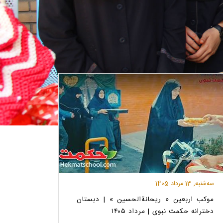
ﺳﻪشنبه, 13 مرداد 1405
موکب اربعین « ریحانة‌الحسین » | دبستان
دخترانه حکمت نبوی | مرداد ۱۴۰۵