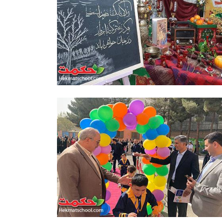
رگزاری جشن یلدا در مدارس حکمت
نبوی
همزمان با فرارسیدن شب یلدا، جشن شب چله با
حضور دانش‌آموزان در مدارس پسرانه و دخترانه
حکمت نبوی برگزار شد.