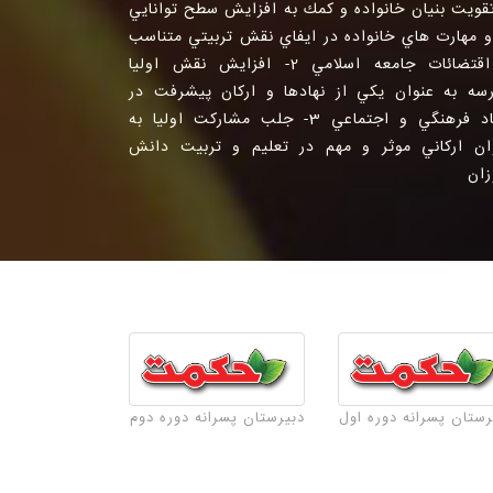
 تقويت بنيان خانواده و كمك به افزايش سطح توانايي
و مهارت هاي خانواده در ايفاي نقش تربيتي متناسب
با اقتضائات جامعه اسلامي 2- افزايش نقش اوليا
سه به عنوان يكي از نهادها و اركان پيشرفت در
ابعاد فرهنگي و اجتماعي 3- جلب مشاركت اوليا به
ان اركاني موثر و مهم در تعليم و تربيت دانش
زان
رستان پسرانه دوره اول
دبیرستان پسرانه دوره دوم